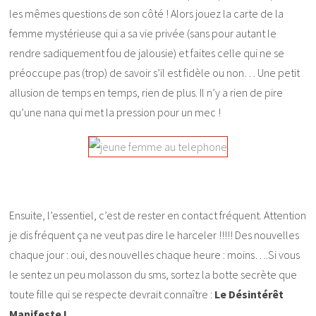
les mêmes questions de son côté ! Alors jouez la carte de la
femme mystérieuse qui a sa vie privée (sans pour autant le
rendre sadiquement fou de jalousie) et faites celle qui ne se
préoccupe pas (trop) de savoir s’il est fidèle ou non… Une petit
allusion de temps en temps, rien de plus. Il n’y a rien de pire
qu’une nana qui met la pression pour un mec !
Ensuite, l’essentiel, c’est de rester en contact fréquent. Attention
je dis fréquent ça ne veut pas dire le harceler !!!!! Des nouvelles
chaque jour : oui, des nouvelles chaque heure : moins….Si vous
le sentez un peu molasson du sms, sortez la botte secrète que
toute fille qui se respecte devrait connaître :
Le Désintérêt
Manifeste !