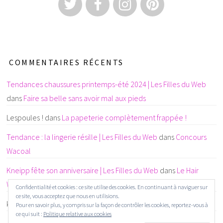
COMMENTAIRES RÉCENTS
Tendances chaussures printemps-été 2024 | Les Filles du Web
dans
Faire sa belle sans avoir mal aux pieds
Lespoules !
dans
La papeterie complètement frappée !
Tendance : la lingerie résille | Les Filles du Web
dans
Concours
Wacoal
Kneipp fête son anniversaire | Les Filles du Web
dans
Le Hair
Wellness : un concept beauté 3 étoiles
Confidentialité et cookies : ce site utilise des cookies. En continuant à naviguer sur
ce site, vous acceptez que nous en utilisions.
karine CHAINTREUIL
dans
La papeterie complètement frappée !
Pour en savoir plus, y compris sur la façon de contrôler les cookies, reportez-vous à
ce qui suit :
Politique relative aux cookies