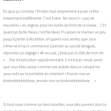
En quoi ça consiste ? Eh bien tout simplement à jouer la fille
totalement indifférente. C’est à dire : No news (= « pas de
nouvelles » en anglais, pour les nulles du fond de la classe…). Et
quand je dis No News c’est No News !!! Laissez-le mariner un peu
jusqu’à porter à ébullition, et quand vous sentez que Jack
s’énerve et qu’il commence à penser au suicide (blague),
répondez un négligé « Ah excuse, j’étais pas à côté de mon tel
»… Pas d’explication supplémentaire, il n’est pas censé savoir
que vous étiez assise comme une autiste dans le canapé les
yeux rivés sur le portable en chantant « Envoie-moi un
éssèmèèèèèèèsse, envoie-moi un éssèmèèèèèèsse… »
Si tout roule comme sur des roulettes, vous découvrirez alors la