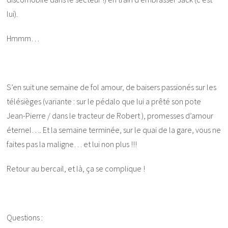
lui).
Hmmm…
S’en suit une semaine de fol amour, de baisers passionés sur les
télésièges (variante : sur le pédalo que lui a prêté son pote
Jean-Pierre / dans le tracteur de Robert ), promesses d’amour
éternel…. Et la semaine terminée, sur le quai de la gare, vous ne
faites pas la maligne… et lui non plus !!!
Retour au bercail, et là, ça se complique !
Questions :