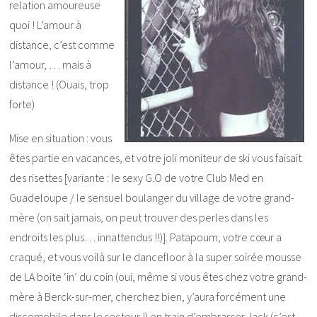
relation amoureuse
quoi ! L’amour à
distance, c’est comme
l’amour, … mais à
distance ! (Ouais, trop
forte)
Mise en situation : vous
êtes partie en vacances, et votre joli moniteur de ski vous faisait
des risettes [variante : le sexy G.O de votre Club Med en
Guadeloupe / le sensuel boulanger du village de votre grand-
mère (on sait jamais, on peut trouver des perles dans les
endroits les plus… innattendus !!)]. Patapoum, votre cœur a
craqué, et vous voilà sur le dancefloor à la super soirée mousse
de LA boite ‘in’ du coin (oui, même si vous êtes chez votre grand-
mère à Berck-sur-mer, cherchez bien, y’aura forcément une
discomobile dans le secteur !) en train d’embrasser Jack (c’est