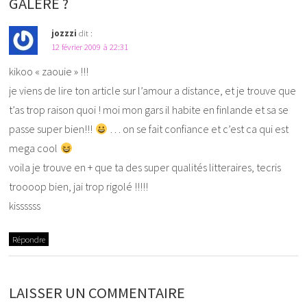
GALÈRE ?
jozzzi
dit :
12 février 2009 à 22:31
kikoo « zaouie » !!!
je viens de lire ton article sur l’amour a distance, et je trouve que
t’as trop raison quoi ! moi mon gars il habite en finlande et sa se
passe super bien!!!
… on se fait confiance et c’est ca qui est
mega cool
voila je trouve en + que ta des super qualités litteraires, tecris
troooop bien, jai trop rigolé !!!!!
kissssss
Répondre
LAISSER UN COMMENTAIRE