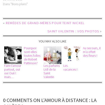
Dans "Bons plans"
«
REMÈDES DE GRAND-MÈRES POUR TEINT NICKEL
SAINT VALENTIN : VOS PHOTOS
»
YOU MAY ALSO LIKE
Pourquoi
Au secours, il
sont-elles
m’a offert
toutes folles
des fleurs !
de Robert
Pattinson?
Faire l’amour
Les parfums
Les
partout, oui
Lidl de la
vacances !
oui Ouii !
Saint
mais…
Valentin
0 COMMENTS ON L’AMOUR À DISTANCE : LA