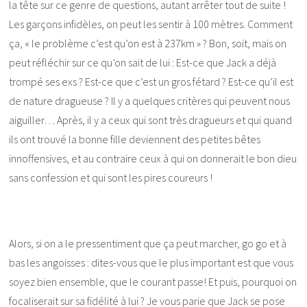
la tête sur ce genre de questions, autant arrêter tout de suite !
Les garçons infidèles, on peut les sentir à 100 mètres. Comment
ça, « le problème c’est qu’on est à 237km » ? Bon, soit, mais on
peut réfléchir sur ce qu’on sait de lui : Est-ce que Jack a déjà
trompé ses exs ? Est-ce que c’est un gros fétard ? Est-ce qu’il est
de nature dragueuse ? Il y a quelques critères qui peuvent nous
aiguiller… Après, il y a ceux qui sont très dragueurs et qui quand
ils ont trouvé la bonne fille deviennent des petites bêtes
innoffensives, et au contraire ceux à qui on donnerait le bon dieu
sans confession et qui sont les pires coureurs !
Alors, si on a le pressentiment que ça peut marcher, go go et à
bas les angoisses : dites-vous que le plus important est que vous
soyez bien ensemble, que le courant passe! Et puis, pourquoi on
focaliserait sur sa fidélité à lui ? Je vous parie que Jack se pose