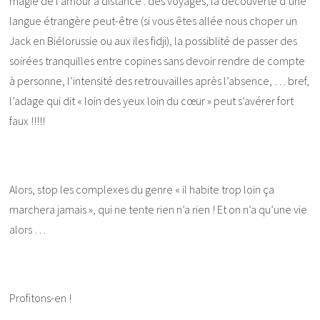
magie de l’amour à distance : des voyages, la découverte d’une
langue étrangère peut-être (si vous êtes allée nous choper un
Jack en Biélorussie ou aux iles fidji), la possiblité de passer des
soirées tranquilles entre copines sans devoir rendre de compte
à personne, l’intensité des retrouvailles après l’absence, … bref,
l’adage qui dit « loin des yeux loin du cœur » peut s’avérer fort
faux !!!!!
Alors, stop les complexes du genre « il habite trop loin ça
marchera jamais », qui ne tente rien n’a rien ! Et on n’a qu’une vie
alors …
Profitons-en !