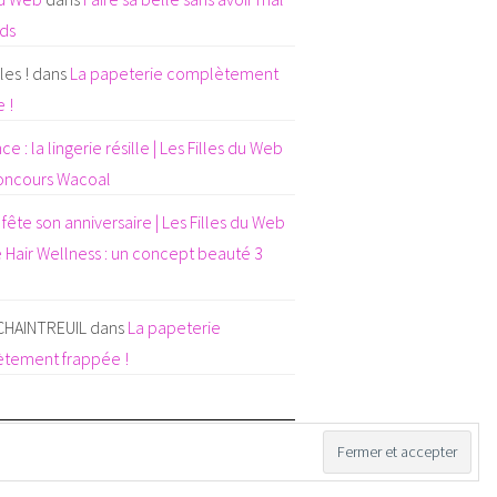
eds
es !
dans
La papeterie complètement
 !
e : la lingerie résille | Les Filles du Web
oncours Wacoal
fête son anniversaire | Les Filles du Web
 Hair Wellness : un concept beauté 3
 CHAINTREUIL
dans
La papeterie
tement frappée !