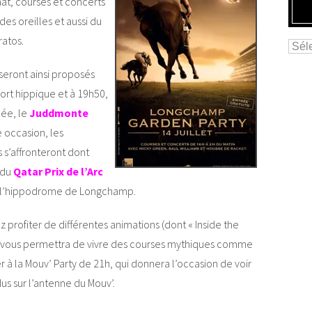
mat, courses et concerts
des oreilles et aussi du
ratos.
seront ainsi proposés
ort hippique et à 19h50,
née, le
Juddmonte
e occasion, les
 s’affronteront dont
s du
Qatar Prix de l’Arc
ur l’hippodrome de Longchamp.
z profiter de différentes animations (dont « Inside the
D, vous permettra de vivre des courses mythiques comme
ter à la Mouv’ Party de 21h, qui donnera l’occasion de voir
us sur l’antenne du Mouv’.