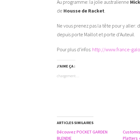
Au programme: la jolie australienne
Mick
de
Housse de Racket
.
Ne vous prenez pas la tête pour y aller: d
depuis porte Maillot et porte d’Auteuil.
Pour plus d’infos:
http://www.france-gal
J’AIME ÇA :
chargement…
ARTICLES SIMILAIRES
Découvez POCKET GARDEN
Customis
BLENDIE
Platters