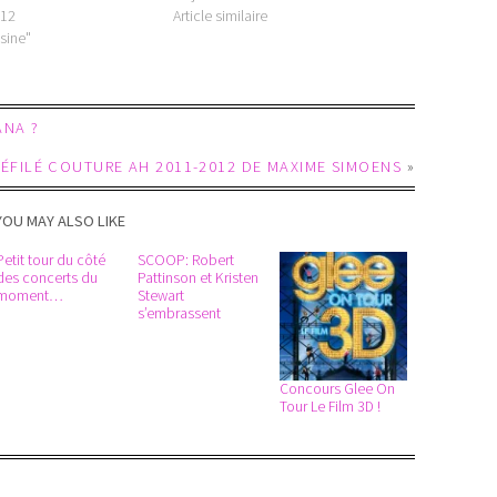
012
Article similaire
sine"
ANA ?
DÉFILÉ COUTURE AH 2011-2012 DE MAXIME SIMOENS
»
YOU MAY ALSO LIKE
Petit tour du côté
SCOOP: Robert
des concerts du
Pattinson et Kristen
moment…
Stewart
s’embrassent
Concours Glee On
Tour Le Film 3D !