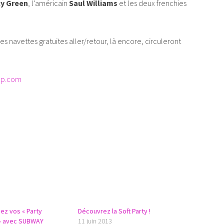
y Green
, l’américain
Saul Williams
et les deux frenchies
es navettes gratuites aller/retour, là encore, circuleront
op.com
ez vos « Party
Découvrez la Soft Party !
 » avec SUBWAY
11 juin 2013