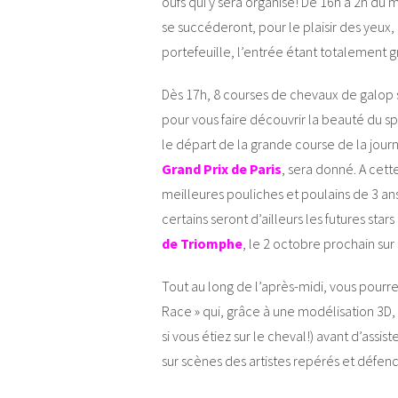
oufs qui y sera organisé! De 16h à 2h du 
se succéderont, pour le plaisir des yeux, 
portefeuille, l’entrée étant totalement g
Dès 17h, 8 courses de chevaux de galop 
pour vous faire découvrir la beauté du sp
le départ de la grande course de la jour
Grand Prix de Paris
, sera donné. A cett
meilleures pouliches et poulains de 3 ans
certains seront d’ailleurs les futures star
de Triomphe
, le 2 octobre prochain s
Tout au long de l’après-midi, vous pourre
Race » qui, grâce à une modélisation 3
si vous étiez sur le cheval!) avant d’assis
sur scènes des artistes repérés et défend