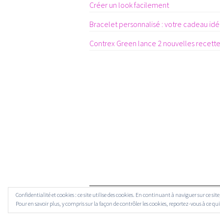
Créer un look facilement
Bracelet personnalisé : votre cadeau idéa
Contrex Green lance 2 nouvelles recett
Confidentialité et cookies : ce site utilise des cookies. En continuant à naviguer sur ce si
Pour en savoir plus, y compris sur la façon de contrôler les cookies, reportez-vous à ce qui