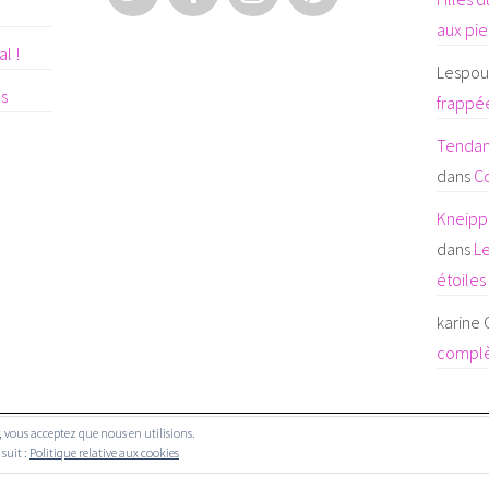
aux pi
l !
Lespoul
es
frappée
Tendanc
dans
C
Kneipp 
dans
Le
étoiles
karine
complè
te, vous acceptez que nous en utilisions.
© COPYRIGHT LES FILLES DU WEB 2019.
 suit :
Politique relative aux cookies