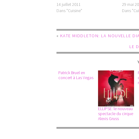
14 juillet 2011
29 mai 2
Dans "Cuisine"
Dans "Cui
«
KATE MIDDLETON: LA NOUVELLE DI
LE 
Patrick Bruel en
concert à Las Vegas
ELLIPSE: le nouveau
spectacle du cirque
Alexis Gruss