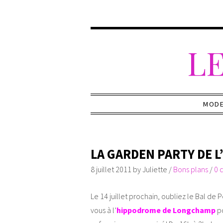
LE
MOD
LA GARDEN PARTY DE 
8 juillet 2011
by
Juliette
/
Bons plans
/
0 
Le 14 juillet prochain, oubliez le Bal de 
vous à l’
hippodrome de Longchamp
po