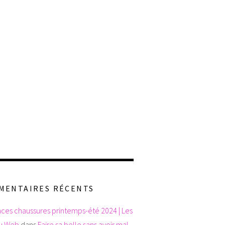
MENTAIRES RÉCENTS
ces chaussures printemps-été 2024 | Les
du Web
dans
Faire sa belle sans avoir mal