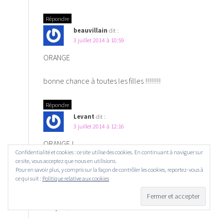
Répondre
beauvillain
dit :
3 juillet 2014 à 10:59
ORANGE
bonne chance à toutes les filles !!!!!!!!
Répondre
Levant
dit :
3 juillet 2014 à 12:16
ORANGE !
Confidentialité et cookies : ce site utilise des cookies. En continuant à naviguer sur
ce site, vous acceptez que nous en utilisions.
Répondre
Pour en savoir plus, y compris sur la façon de contrôler les cookies, reportez-vous à
ce qui suit :
Politique relative aux cookies
dumont joel
dit :
3 juillet 2014 à 16:35
Bonjour,