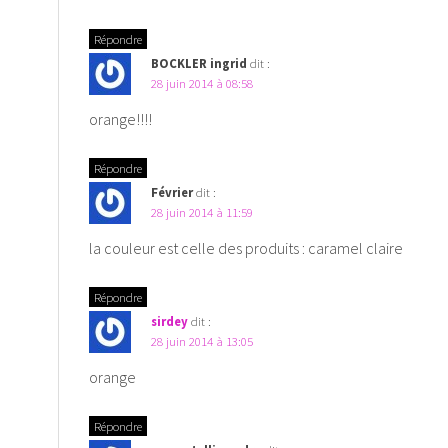
Répondre
BOCKLER ingrid
dit :
28 juin 2014 à 08:58
orange!!!!
Répondre
Février
dit :
28 juin 2014 à 11:59
la couleur est celle des produits : caramel claire
Répondre
sirdey
dit :
28 juin 2014 à 13:05
orange
Répondre