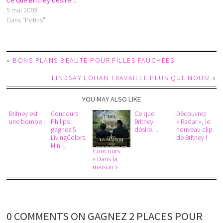
Ce que Britney désire…
5 mai 2009
Dans "Potins"
«
BONS PLANS BEAUTÉ POUR FILLES FAUCHÉES
LINDSAY LOHAN TRAVAILLE PLUS QUE NOUS!
»
YOU MAY ALSO LIKE
Britney est
Concours
Ce que
Découvrez
une bombe !
Philips :
Britney
« Radar », le
gagnez 5
désire…
nouveau clip
LivingColors
de Britney !
Mini !
Concours
« Dans la
maison »
0 COMMENTS ON GAGNEZ 2 PLACES POUR