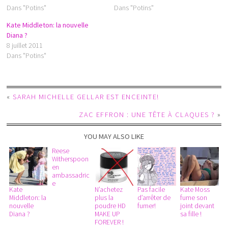
Dans "Potins"
Dans "Potins"
Kate Middleton: la nouvelle
Diana ?
8 juillet 2011
Dans "Potins"
«
SARAH MICHELLE GELLAR EST ENCEINTE!
ZAC EFFRON : UNE TÊTE À CLAQUES ?
»
YOU MAY ALSO LIKE
Reese
Witherspoon
en
ambassadric
e
Kate
N’achetez
Pas facile
Kate Moss
Middleton: la
plus la
d’arrêter de
fume son
nouvelle
poudre HD
fumer!
joint devant
Diana ?
MAKE UP
sa fille !
FOREVER !