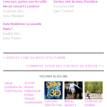
Concours: partez voir les Little
Sorties ciné du mois d’octobre
Mix en concert à Londres!
9 octobre 2009
14 janvier 2013
Dans "Cinéma"
Dans "Musique"
Kate Middleton: la nouvelle
Diana ?
8 juillet 2011
Dans "Potins"
«
SORTIES CINÉ DU MOIS D’OCTOBRE
COMMENT AVOIR DES CHEVEUX DE DÉESSE ?
»
YOU MAY ALSO LIKE
Velvet
SCOOP:
Goldmine de
Robert
Todd Haynes
Pattinson et
Kristen
Stewart
Concours
Britney
À l’affiche: un
s’embrassent
Glee On Tour
Spears a
résultat