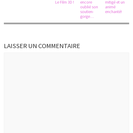
Le Film 3D !
encore
mitigé et un
oublié son
animé
soutien-
enchanté!
gorge…
LAISSER UN COMMENTAIRE