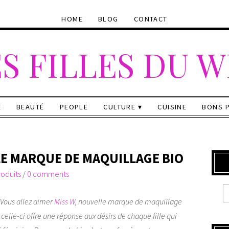
HOME
BLOG
CONTACT
S FILLES DU 
E
BEAUTÉ
PEOPLE
CULTURE
CUISINE
BONS 
LE MARQUE DE MAQUILLAGE BIO
roduits
/
0 comments
 Vous allez aimer
Miss W
, nouvelle marque de maquillage
, celle-ci offre une réponse aux désirs de chaque fille qui