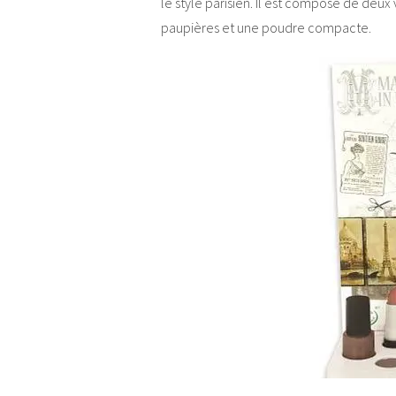
le style parisien. Il est composé de deux v
paupières et une poudre compacte.