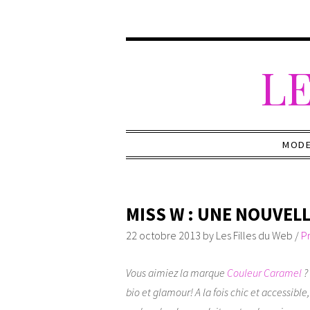
LE
MOD
MISS W : UNE NOUVEL
22 octobre 2013
by
Les Filles du Web
/
P
Vous aimiez la marque
Couleur Caramel
?
bio et glamour! A la fois chic et accessible