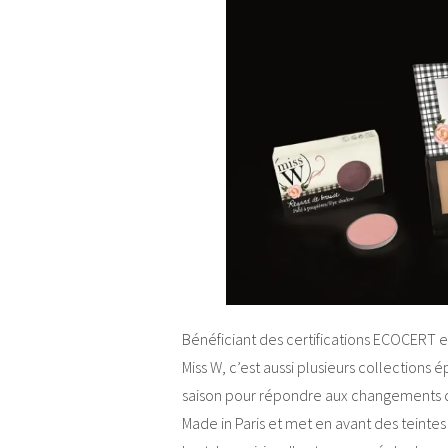
Bénéficiant des certifications ECOCERT 
Miss W, c’est aussi plusieurs collection
saison pour répondre aux changements d
Made in Paris et met en avant des teinte