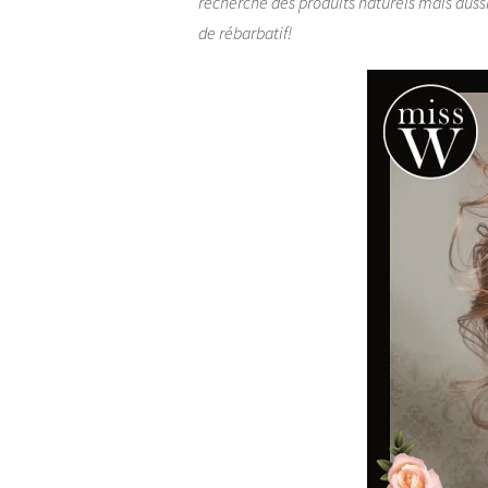
recherche des produits naturels mais auss
de rébarbatif!