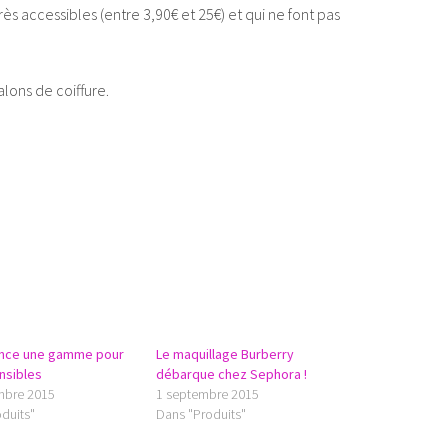
ès accessibles (entre 3,90€ et 25€) et qui ne font pas
alons de coiffure.
ance une gamme pour
Le maquillage Burberry
nsibles
débarque chez Sephora !
mbre 2015
1 septembre 2015
duits"
Dans "Produits"