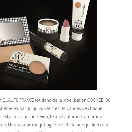
et QUALITE FRANCE (et donc de la labellisation COSMEBIO),
s éphémères par an qui suivent les tendances de chaque
e style de chacune. Ainsi, le look automne se nomme
s inédites pour un maquillage en parfaite adéquation avec