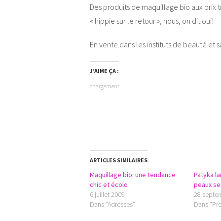
Des produits de maquillage bio aux prix tr
« hippie sur le retour », nous, on dit oui!
En vente dans les instituts de beauté et s
J’AIME ÇA :
chargement…
ARTICLES SIMILAIRES
Maquillage bio: une tendance
Patyka l
chic et écolo
peaux se
6 juillet 2009
28 septe
Dans "Adresses"
Dans "Pro