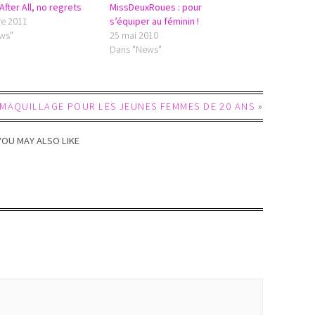
 After All, no regrets
MissDeuxRoues : pour
re 2011
s’équiper au féminin !
ws"
25 mai 2010
Dans "News"
 MAQUILLAGE POUR LES JEUNES FEMMES DE 20 ANS
»
YOU MAY ALSO LIKE