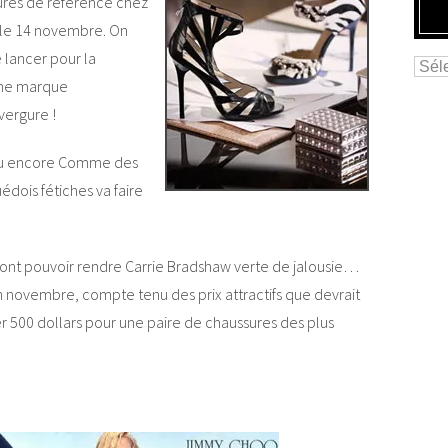
ures de référence chez
s le 14 novembre. On
lancer pour la
une marque
vergure !
 ou encore Comme des
édois fétiches va faire
vont pouvoir rendre Carrie Bradshaw verte de jalousie…
ar en novembre, compte tenu des prix attractifs que devrait
r 500 dollars pour une paire de chaussures des plus