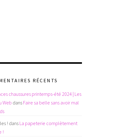
MENTAIRES RÉCENTS
ces chaussures printemps-été 2024 | Les
du Web
dans
Faire sa belle sans avoir mal
eds
es !
dans
La papeterie complètement
 !