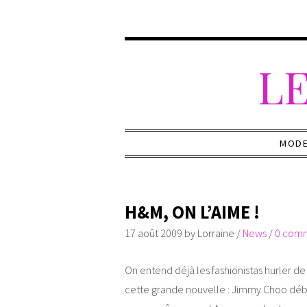
LE
MOD
H&M, ON L’AIME !
17 août 2009
by
Lorraine
/
News
/
0 com
On entend déjà les fashionistas hurler d
cette grande nouvelle : Jimmy Choo dé