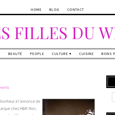
HOME
BLOG
CONTACT
S FILLES DU 
E
BEAUTÉ
PEOPLE
CULTURE
CUISINE
BONS 
ments
e bonheur à l’annonce de
barque chez H&M. Non,