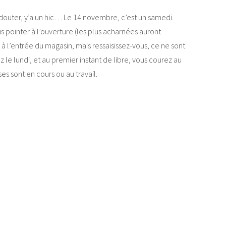
douter, y’a un hic… Le 14 novembre, c’est un samedi.
s pointer à l’ouverture (les plus acharnées auront
 l’entrée du magasin, mais ressaisissez-vous, ce ne sont
le lundi, et au premier instant de libre, vous courez au
s sont en cours ou au travail.