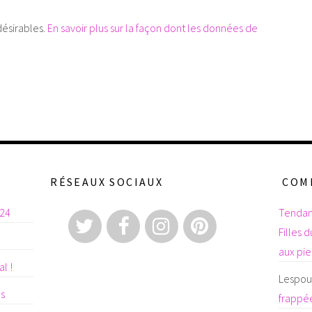
désirables.
En savoir plus sur la façon dont les données de
RÉSEAUX SOCIAUX
COM
024
Tendan
Filles 
aux pi
l !
Lespoul
es
frappée