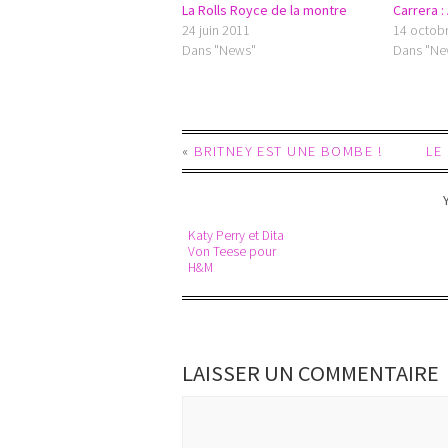
La Rolls Royce de la montre
Carrera :
24 juin 2011
14 octob
Dans "News"
Dans "Ne
«
BRITNEY EST UNE BOMBE !
LE
Katy Perry et Dita
Von Teese pour
H&M
LAISSER UN COMMENTAIRE