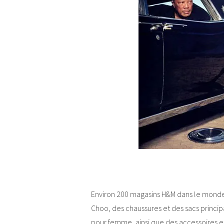
Environ 200 magasins H&M dans le monde
Choo, des chaussures et des sacs princ
pour femme, ainsi que des accessoires 