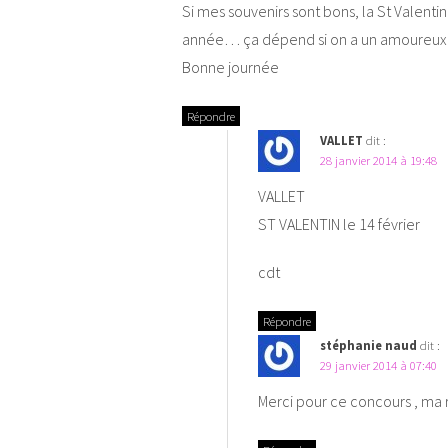
Si mes souvenirs sont bons, la St Valenti
année… ça dépend si on a un amoureux o
Bonne journée
Répondre
VALLET
dit :
28 janvier 2014 à 19:48
VALLET
ST VALENTIN le 14 février
cdt
Répondre
stéphanie naud
dit :
29 janvier 2014 à 07:40
Merci pour ce concours , ma r