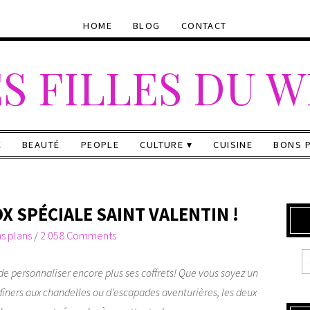
HOME
BLOG
CONTACT
S FILLES DU 
E
BEAUTÉ
PEOPLE
CULTURE
CUISINE
BONS 
 SPÉCIALE SAINT VALENTIN !
s plans
/
2 058 Comments
de personnaliser encore plus ses coffrets! Que vous soyez un
dîners aux chandelles ou d’escapades aventurières, les deux