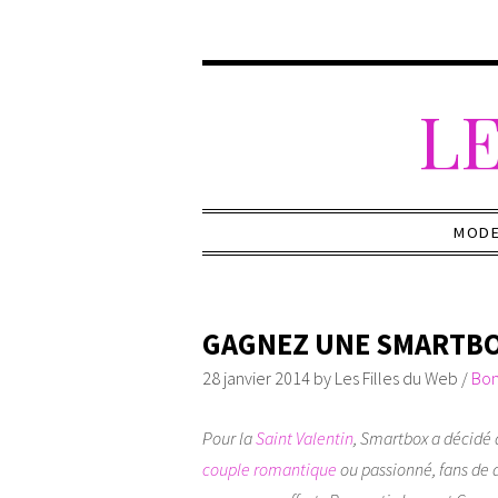
LE
MOD
GAGNEZ UNE SMARTBOX
28 janvier 2014
by
Les Filles du Web
/
Bon
Pour la
Saint Valentin
, Smartbox a décidé 
couple romantique
ou passionné, fans de 