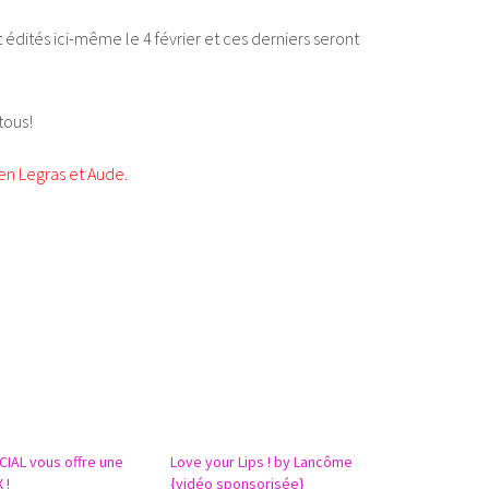
dités ici-même le 4 février et ces derniers seront
tous!
en Legras et Aude.
CIAL vous offre une
Love your Lips ! by Lancôme
 !
{vidéo sponsorisée}