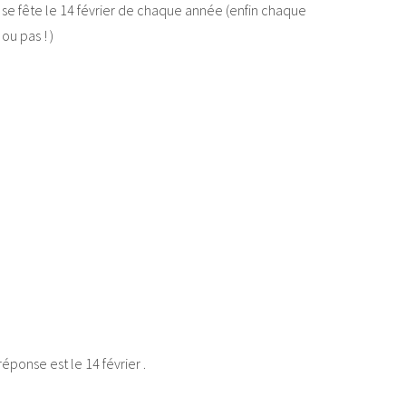
n se fête le 14 février de chaque année (enfin chaque
u pas ! )
éponse est le 14 février .