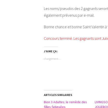
Les noms/pseudos des 2 gagnants seront é
également prévenus par e-mail.
Bonne chance et bonne Saint Valentin à 
Concours terminé. Les gagnants sont Juli
J’AIME ÇA :
chargement…
ARTICLES SIMILAIRES
Bion 3 Adultes: le remède des
LIVINGSO
filles fatiguées
JOLIEBOX