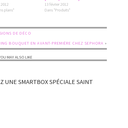
r 2012
13 février 2012
ns plans"
Dans "Produits"
SSIONS DE DÉCO
MING BOUQUET EN AVANT-PREMIÈRE CHEZ SEPHORA
»
YOU MAY ALSO LIKE
Z UNE SMARTBOX SPÉCIALE SAINT