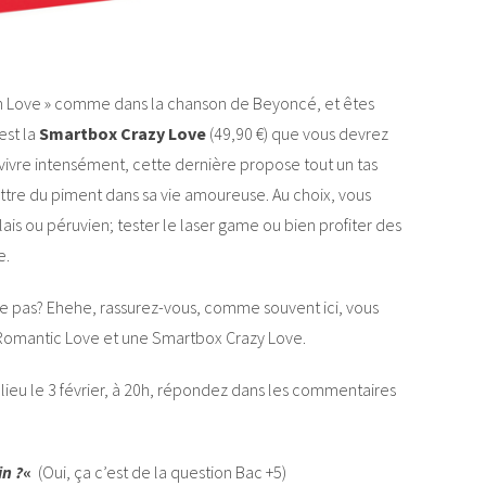
y in Love » comme dans la chanson de Beyoncé, et êtes
est la
Smartbox Crazy Love
(49,90 €) que vous devrez
 vivre intensément, cette dernière propose tout un tas
mettre du piment dans sa vie amoureuse. Au choix, vous
ais ou péruvien; tester le laser game ou bien profiter des
e.
e pas? Ehehe, rassurez-vous, comme souvent ici, vous
 Romantic Love et une Smartbox Crazy Love.
a lieu le 3 février, à 20h, répondez dans les commentaires
in ?
«
(Oui, ça c’est de la question Bac +5)