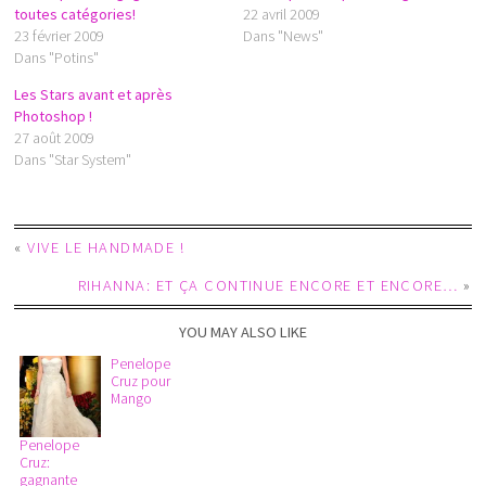
toutes catégories!
22 avril 2009
23 février 2009
Dans "News"
Dans "Potins"
Les Stars avant et après
Photoshop !
27 août 2009
Dans "Star System"
«
VIVE LE HANDMADE !
RIHANNA: ET ÇA CONTINUE ENCORE ET ENCORE…
»
YOU MAY ALSO LIKE
Penelope
Cruz pour
Mango
Penelope
Cruz:
gagnante