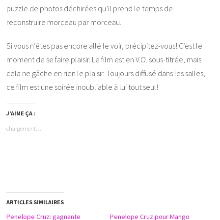
puzzle de photos déchirées qu’il prend le temps de
reconstruire morceau par morceau.
Si vous n’êtes pas encore allé le voir, précipitez-vous! C’est le
moment de se faire plaisir. Le film est en V.O. sous-titrée, mais
cela ne gâche en rien le plaisir. Toujours diffusé dans les salles,
ce film est une soirée inoubliable à lui tout seul!
J’AIME ÇA :
chargement…
ARTICLES SIMILAIRES
Penelope Cruz: gagnante
Penelope Cruz pour Mango