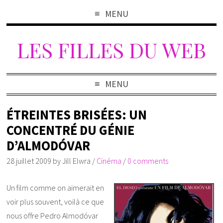
MENU
LES FILLES DU WEB
MENU
ÉTREINTES BRISÉES: UN
CONCENTRÉ DU GÉNIE
D’ALMODÓVAR
28 juillet 2009
by
Jill Elwra
/
Cinéma
/
0 comments
Un film comme on aimerait en
voir plus souvent, voilà ce que
nous offre Pedro Almodóvar