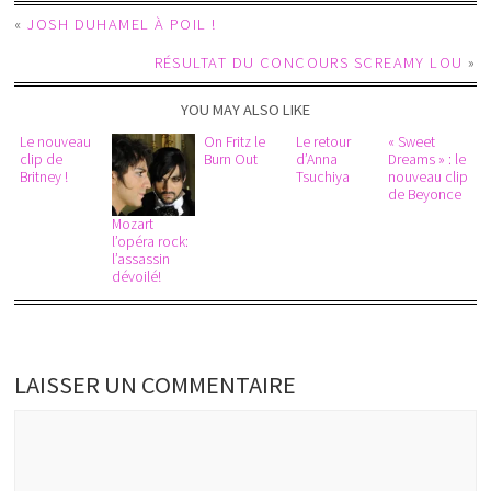
«
JOSH DUHAMEL À POIL !
RÉSULTAT DU CONCOURS SCREAMY LOU
»
YOU MAY ALSO LIKE
Le nouveau
On Fritz le
Le retour
« Sweet
clip de
Burn Out
d’Anna
Dreams » : le
Britney !
Tsuchiya
nouveau clip
de Beyonce
Mozart
l’opéra rock:
l’assassin
dévoilé!
LAISSER UN COMMENTAIRE