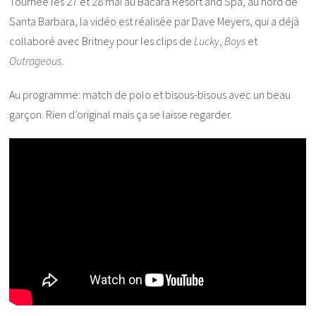
Tournée les 27 et 28 mai au Bacara Resort and Spa, au nord de
Santa Barbara, la vidéo est réalisée par Dave Meyers, qui a déjà
collaboré avec Britney pour les clips de
Lucky
,
Boys
et
Outrageous
.
Au programme: match de polo et bisous-bisous avec un beau
garçon. Rien d’original mais ça se laisse regarder.