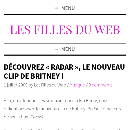
MENU
LES FILLES DU WEB
MENU
DÉCOUVREZ « RADAR », LE NOUVEAU
CLIP DE BRITNEY !
1 juillet 2009
by
Les Filles du Web
/
Musique
/
0 comments
Et si, en attendant ses prochains concerts à Bercy, nous
patientions avec le nouveau clip de Britney,
Radar
, 4
ème
extrait
de son album
Circus
?