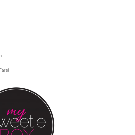
m
 Farel