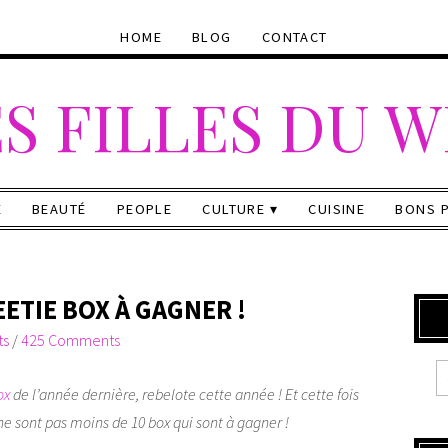
HOME
BLOG
CONTACT
S FILLES DU 
E
BEAUTÉ
PEOPLE
CULTURE
CUISINE
BONS 
ETIE BOX À GAGNER !
ts
/
425 Comments
ox
de l’année dernière, rebelote cette année ! Et cette fois
e sont pas moins de 10 box qui sont à gagner !