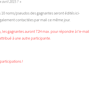
 avril 2015 ?
»
t les 10 noms/pseudos des gagnantes seront édités ici-
 également contactées par mail ce même jour.
on, les gagnantes auront 72H max. pour répondre à l’e-mail
 attribué à une autre participante.
articipations !