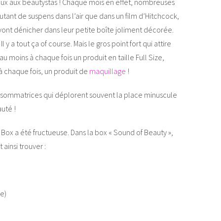
eux aux beautystas ! Chaque mois en effet, nombreuses
utant de suspens dans l’air que dans un film d’Hitchcock,
ont dénicher dans leur petite boîte joliment décorée.
y a tout ça of course. Mais le gros point fort qui attire
au moins à chaque fois un produit en taille Full Size,
à chaque fois, un produit de
maquillage
!
nsommatrices qui déplorent souvent la place minuscule
uté !
 Box a été fructueuse. Dans la box « Sound of Beauty »,
 ainsi trouver :
ze)