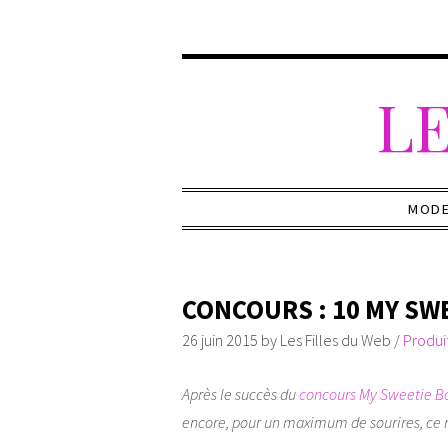
LE
MOD
CONCOURS : 10 MY SWE
26 juin 2015
by
Les Filles du Web
/
Produi
Après le succès du
concours My Sweetie B
encore, pour un maximum de sourires, ce n