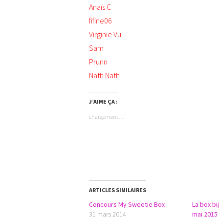
Anaïs C
fifine06
Virginie Vu
Sam
Prunn
Nath Nath
J’AIME ÇA :
chargement…
ARTICLES SIMILAIRES
Concours My Sweetie Box
La box b
31 mars 2014
mai 2015