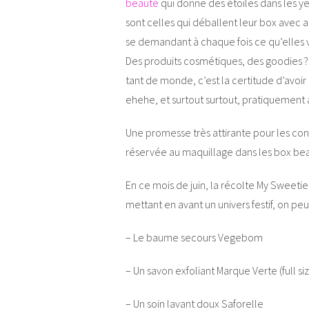
beauté
qui donne des étoiles dans les y
sont celles qui déballent leur box avec a
se demandant à chaque fois ce qu’elles v
Des produits cosmétiques, des goodies ? Il 
tant de monde, c’est la certitude d’avoir 
ehehe, et surtout surtout, pratiquement 
Une promesse très attirante pour les co
réservée au maquillage dans les box bea
En ce mois de juin, la récolte My Sweetie
mettant en avant un univers festif, on peut
– Le baume secours Vegebom
– Un savon exfoliant Marque Verte (full si
– Un soin lavant doux Saforelle