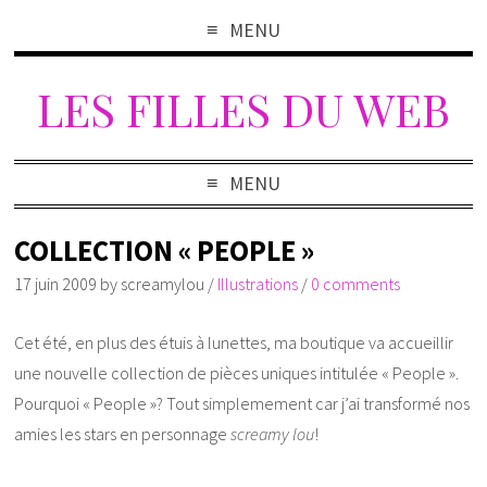
MENU
LES FILLES DU WEB
MENU
COLLECTION « PEOPLE »
17 juin 2009
by
screamylou
/
Illustrations
/
0 comments
Cet été, en plus des étuis à lunettes, ma boutique va accueillir
une nouvelle collection de pièces uniques intitulée « People ».
Pourquoi « People »? Tout simplemement car j’ai transformé nos
amies les stars en personnage
screamy lou
!