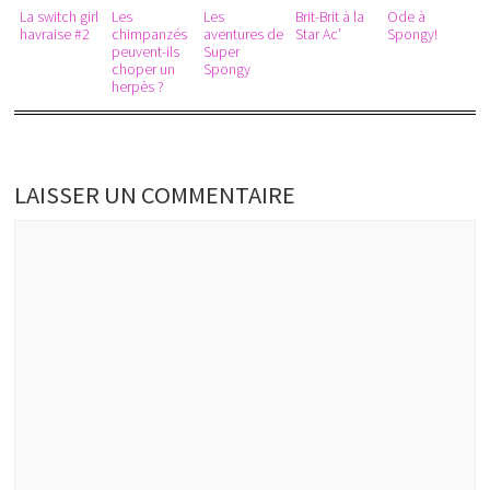
La switch girl
Les
Les
Brit-Brit à la
Ode à
havraise #2
chimpanzés
aventures de
Star Ac’
Spongy!
peuvent-ils
Super
choper un
Spongy
herpès ?
LAISSER UN COMMENTAIRE