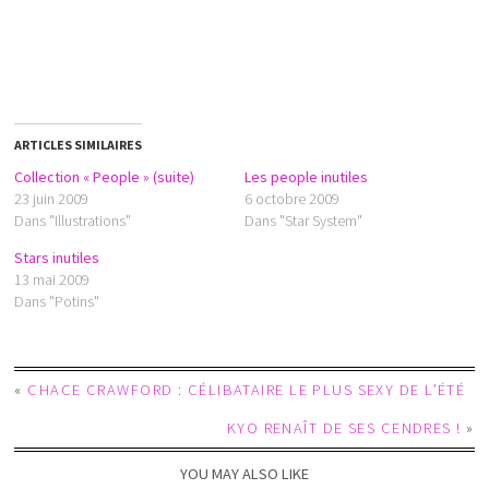
ARTICLES SIMILAIRES
Collection « People » (suite)
Les people inutiles
23 juin 2009
6 octobre 2009
Dans "Illustrations"
Dans "Star System"
Stars inutiles
13 mai 2009
Dans "Potins"
«
CHACE CRAWFORD : CÉLIBATAIRE LE PLUS SEXY DE L’ÉTÉ
KYO RENAÎT DE SES CENDRES !
»
YOU MAY ALSO LIKE