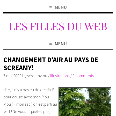
MENU
LES FILLES DU WEB
MENU
CHANGEMENT D’AIR AU PAYS DE
SCREAMY!
7 mai 2009
by
screamylou
/
Illustrations
/
0 comments
Hier, il n’y a pas eu de dessin. Et
pour cause: avec mon Piou-
Piou ( = mon sac ) on est parti au
vert ! Ne vous inquiétez pas,