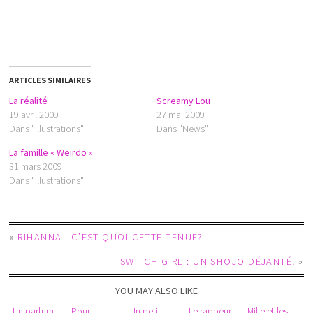
ARTICLES SIMILAIRES
La réalité
Screamy Lou
19 avril 2009
27 mai 2009
Dans "Illustrations"
Dans "News"
La famille « Weirdo »
31 mars 2009
Dans "Illustrations"
«
RIHANNA : C’EST QUOI CETTE TENUE?
SWITCH GIRL : UN SHOJO DÉJANTÉ!
»
YOU MAY ALSO LIKE
Un parfum
Pour
Un petit
Le rappeur
Milie et les