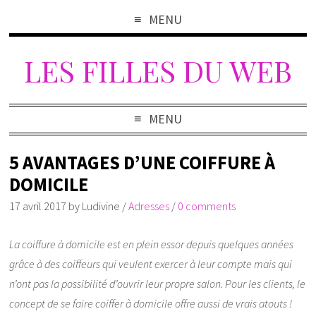
MENU
LES FILLES DU WEB
MENU
5 AVANTAGES D’UNE COIFFURE À
DOMICILE
17 avril 2017
by
Ludivine
/
Adresses
/
0 comments
La coiffure à domicile est en plein essor depuis quelques années
grâce à des coiffeurs qui veulent exercer à leur compte mais qui
n’ont pas la possibilité d’ouvrir leur propre salon. Pour les clients, le
concept de se faire coiffer à domicile offre aussi de vrais atouts !