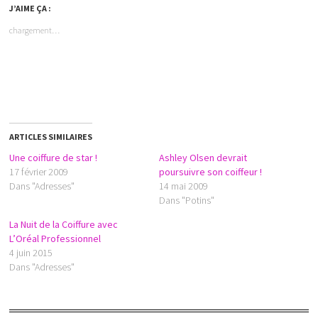
J’AIME ÇA :
chargement…
ARTICLES SIMILAIRES
Une coiffure de star !
Ashley Olsen devrait
17 février 2009
poursuivre son coiffeur !
Dans "Adresses"
14 mai 2009
Dans "Potins"
La Nuit de la Coiffure avec
L’Oréal Professionnel
4 juin 2015
Dans "Adresses"