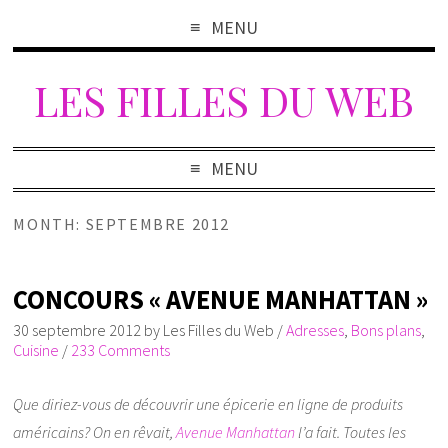
MENU
LES FILLES DU WEB
MENU
MONTH: SEPTEMBRE 2012
CONCOURS « AVENUE MANHATTAN »
30 septembre 2012
by
Les Filles du Web
/
Adresses
,
Bons plans
,
Cuisine
/
233 Comments
Que diriez-vous de découvrir une épicerie en ligne de produits
américains? On en rêvait,
Avenue Manhattan
l’a fait. Toutes les