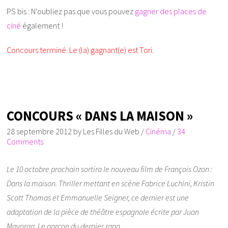
PS bis : N’oubliez pas que vous pouvez
gagner des places de
ciné
également !
Concours terminé. Le (la) gagnant(e) est Tori.
CONCOURS « DANS LA MAISON »
28 septembre 2012
by
Les Filles du Web
/
Cinéma
/
34
Comments
Le 10 octobre prochain sortira le nouveau film de François Ozon :
Dans la maison. Thriller mettant en scène Fabrice Luchini, Kristin
Scott Thomas et Emmanuelle Seigner, ce dernier est une
adaptation de la pièce de théâtre espagnole écrite par Juan
Mayorga, Le garçon du dernier rang.