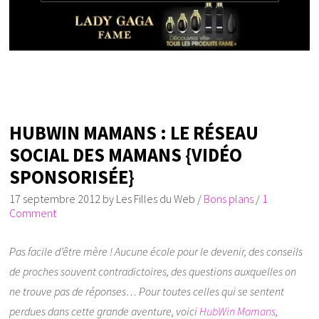
HUBWIN MAMANS : LE RÉSEAU
SOCIAL DES MAMANS {VIDÉO
SPONSORISÉE}
17 septembre 2012
by
Les Filles du Web
/
Bons plans
/
1
Comment
Pas facile d’être mère ! Aucune école pour le devenir, des conseils
de proches souvent contradictoires, des questions auxquelles on
ne trouve pas de réponses… Pour toutes celles qui se sentent
perdues dans cette grande aventure, voici
HubWin Mamans
,