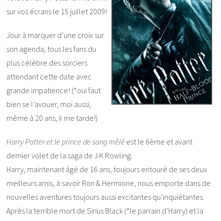
sur vos écrans le 15 juillet 2009!
Jour à marquer d’une croix sur
son agenda, tous les fans du
plus célèbre des sorciers
attendant cette date avec
grande impatience! (*oui faut
bien se l’avouer, moi aussi,
même à 20 ans, il me tarde!)
Harry Potter et le prince de sang mêlé
est le 6
ème
et avant
dernier volet de la saga de J K Rowling.
Harry, maintenant âgé de 16 ans, toujours entouré de ses deux
meilleurs amis, à savoir Ron & Hermione, nous emporte dans de
nouvelles aventures toujours aussi excitantes qu’inquiétantes.
Après la terrible mort de Sirius Black (*le parrain d’Harry) et la