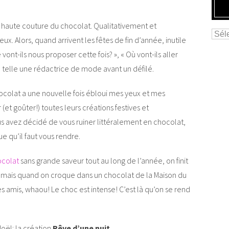
la haute couture du chocolat. Qualitativement et
x. Alors, quand arrivent les fêtes de fin d’année, inutile
vont-ils nous proposer cette fois? », « Où vont-ils aller
 telle une rédactrice de mode avant un défilé.
ocolat a une nouvelle fois ébloui mes yeux et mes
(et goûter!) toutes leurs créations festives et
us avez décidé de vous ruiner littéralement en chocolat,
e qu’il faut vous rendre.
ocolat
sans grande saveur tout au long de l’année, on finit
», mais quand on croque dans un chocolat de la Maison du
es amis, whaou! Le choc est intense! C’est là qu’on se rend
oël: la création
Rêve d’une nuit
.