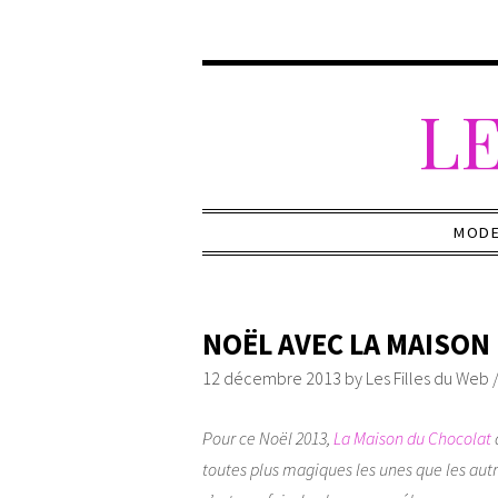
LE
MOD
NOËL AVEC LA MAISON
12 décembre 2013
by
Les Filles du Web
Pour ce Noël 2013,
La Maison du Chocolat
toutes plus magiques les unes que les autr