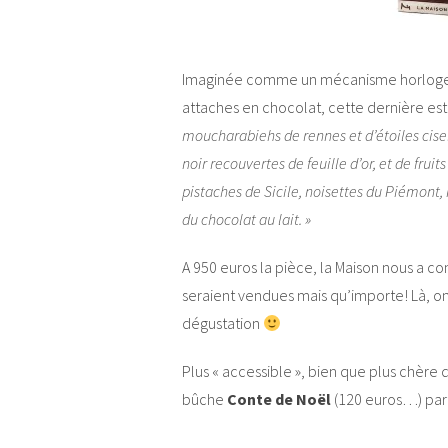
Imaginée comme un mécanisme horloger d
attaches en chocolat, cette dernière e
moucharabiehs de rennes et d’étoiles cisele
noir recouvertes de feuille d’or, et de frui
pistaches de Sicile, noisettes du Piémont, 
du chocolat au lait. »
A 950 euros la pièce, la Maison nous a con
seraient vendues mais qu’importe! Là, on
dégustation
Plus « accessible », bien que plus chère 
bûche
Conte de Noël
(120 euros…) part