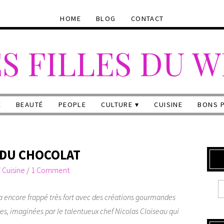
HOME
BLOG
CONTACT
S FILLES DU 
E
BEAUTÉ
PEOPLE
CULTURE
CUISINE
BONS 
 DU CHOCOLAT
/
Cuisine
/
1 Comment
a encore frappé très fort avec des créations gourmandes
es, imaginées par le talentueux chef Nicolas Cloiseau qui