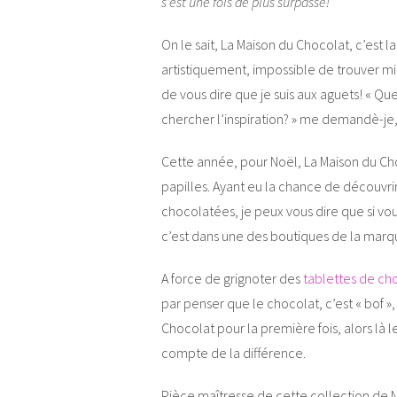
s’est une fois de plus surpassé!
On le sait, La Maison du Chocolat, c’est 
artistiquement, impossible de trouver mieu
de vous dire que je suis aux aguets! « Que 
chercher l’inspiration? » me demandè-je,
Cette année, pour Noël, La Maison du Ch
papilles. Ayant eu la chance de découvrir 
chocolatées, je peux vous dire que si vo
c’est dans une des boutiques de la marqu
A force de grignoter des
tablettes de ch
par penser que le chocolat, c’est « bof 
Chocolat pour la première fois, alors là l
compte de la différence.
Pièce maîtresse de cette collection de N