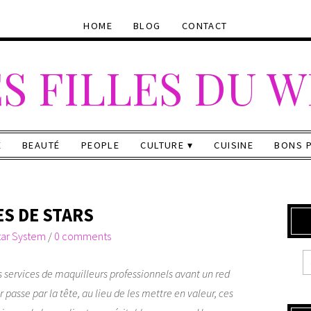
HOME
BLOG
CONTACT
S FILLES DU 
E
BEAUTÉ
PEOPLE
CULTURE
CUISINE
BONS 
ES DE STARS
tar System
/
0 comments
es services de maquilleurs professionnels avant un red
r passe par la tête, au lieu de les mettre en valeur, ces