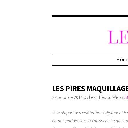
LE
MOD
LES PIRES MAQUILLAG
27 octobre 2014
by
Les Filles du Web
/
S
Si la plupart des célébrités s’adjoignent l
carpet, parfois, sans qu’on sache ce qui leu