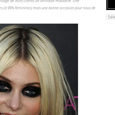
visage de leurs clients un véritable massacre. Une
ées (à 99% féminines) mais une bonne occasion pour nous de