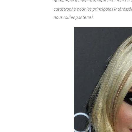
derniers se lâchent totalement et font du 
catastrophe pour les principales intéress
nous rouler par terre!