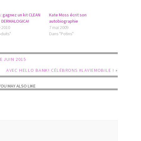
: gagnez un kit CLEAN
Kate Moss écrit son
e DERMALOGICA!
autobiographie
e 2010
7 mai 2009
duits"
Dans "Potins"
E JUIN 2015
AVEC HELLO BANK! CÉLÉBRONS #LAVIEMOBILE !
»
YOU MAY ALSO LIKE