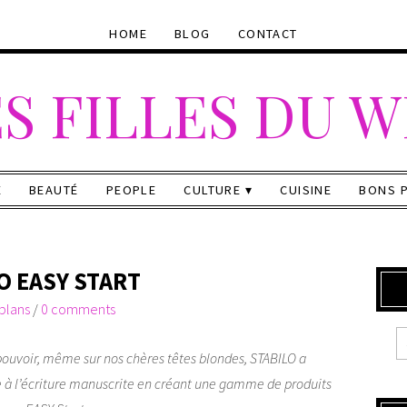
HOME
BLOG
CONTACT
S FILLES DU 
E
BEAUTÉ
PEOPLE
CULTURE
CUISINE
BONS 
O EASY START
plans
/
0 comments
ouvoir, même sur nos chères têtes blondes, STABILO a
e à l’écriture manuscrite en créant une gamme de produits