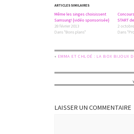
ARTICLES SIMILAIRES
Même les singes choisissent
Concours
Samsung! {vidéo sponsorisée}
START d
28 février 2013
2 octobr
Dans "Bons plans"
Dans "Pro
«
EMMA ET CHLOÉ : LA BOX BIJOUX D
LAISSER UN COMMENTAIRE