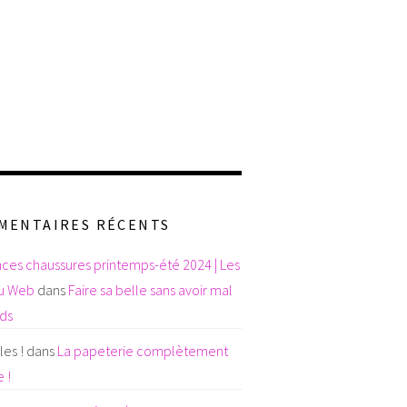
MENTAIRES RÉCENTS
ces chaussures printemps-été 2024 | Les
du Web
dans
Faire sa belle sans avoir mal
eds
es !
dans
La papeterie complètement
 !