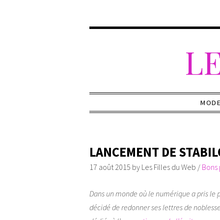
LE
MOD
LANCEMENT DE STABIL
17 août 2015
by
Les Filles du Web
/
Bons 
Dans un monde où le numérique a pris le p
décidé de redonner ses lettres de nobless