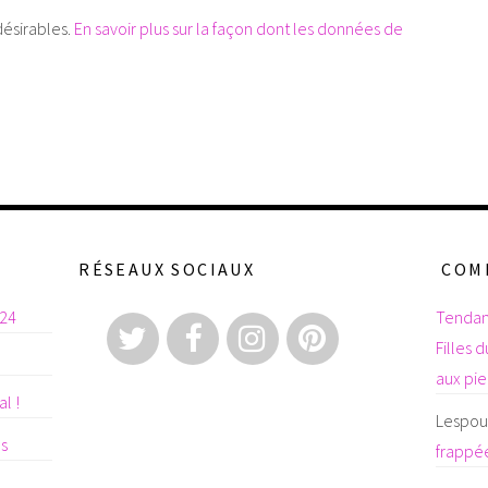
désirables.
En savoir plus sur la façon dont les données de
RÉSEAUX SOCIAUX
COM
024
Tendan
Filles 
aux pi
l !
Lespoul
es
frappée