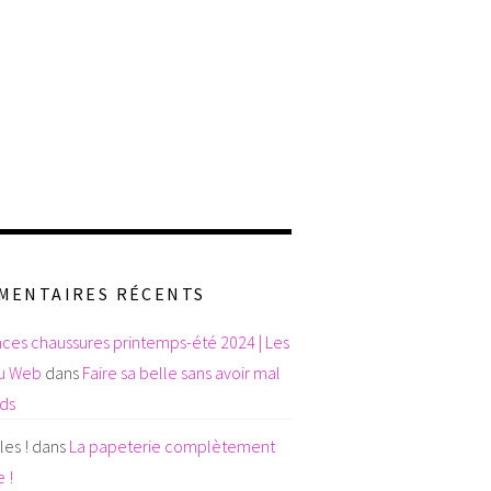
MENTAIRES RÉCENTS
ces chaussures printemps-été 2024 | Les
du Web
dans
Faire sa belle sans avoir mal
eds
es !
dans
La papeterie complètement
 !