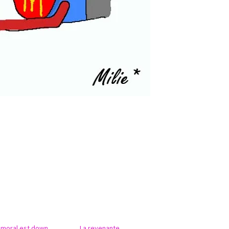
 moral est down…
La revenante