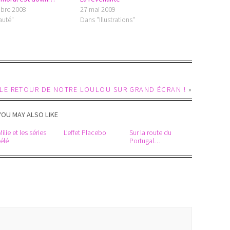
bre 2008
27 mai 2009
auté"
Dans "Illustrations"
: LE RETOUR DE NOTRE LOULOU SUR GRAND ÉCRAN !
»
YOU MAY ALSO LIKE
Milie et les séries
L’effet Placebo
Sur la route du
télé
Portugal…