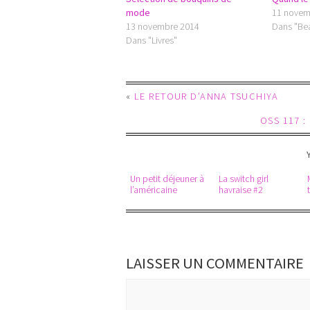
mode
11 novem
13 novembre 2014
Dans "Be
Dans "Livres"
«
LE RETOUR D’ANNA TSUCHIYA
OSS 117 
Un petit déjeuner à
La switch girl
l’américaine
havraise #2
LAISSER UN COMMENTAIRE