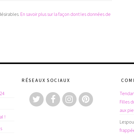
désirables.
En savoir plus sur la façon dont les données de
RÉSEAUX SOCIAUX
COM
024
Tendan
Filles 
aux pi
l !
Lespoul
es
frappée