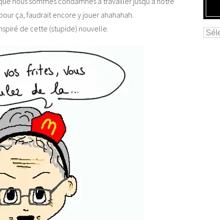
 que nous sommes condamnés à travailler jusqu’à notre
our ça, faudrait encore y jouer ahahahah.
inspiré de cette (stupide) nouvelle.