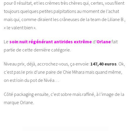
pour 0 résultat, et les crèmes très chères qui, certes, vous filent
toujours quelques petites palpitations au moment de l’achat
mais qui, comme diraient les crâneuses de la team de Liliane B.,
« le valent bien ».
Le
soin nuit régénérant antirides extrême
d’
Orlane
fait
partie de cette dernière catégorie.
Niveau prix, déjà, accrochez-vous, ça envoie:
147,40 euros
. Ok,
c’est pas le prix d’une paire de Chie Mihara mais quand même,
on est loin du pot de Nivéa…
Côté packaging ensuite, c’est sobre mais raffiné, à l’image de la
marque Orlane.