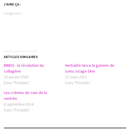
J’AIME ÇA :
chargement…
ARTICLES SIMILAIRES
INNEIS : la révolution du
Herbalife lance la gamme de
collagène
soins visage Skin
30 janvier 2018
22 mars 2015
Dans "Produits"
Dans "Produits"
Les crèmes de soin de la
rentrée
8 septembre 2014
Dans "Produits"