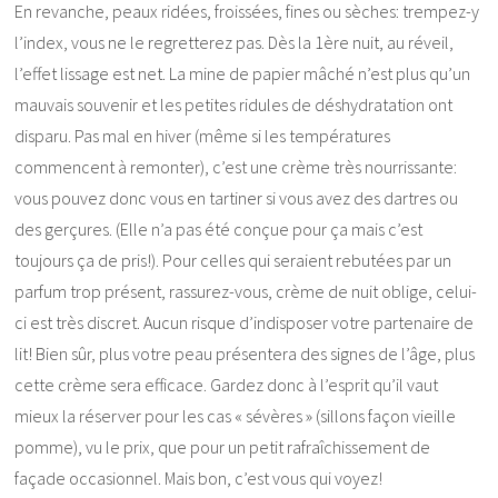
En revanche, peaux ridées, froissées, fines ou sèches: trempez-y
l’index, vous ne le regretterez pas. Dès la 1ère nuit, au réveil,
l’effet lissage est net. La mine de papier mâché n’est plus qu’un
mauvais souvenir et les petites ridules de déshydratation ont
disparu. Pas mal en hiver (même si les températures
commencent à remonter), c’est une crème très nourrissante:
vous pouvez donc vous en tartiner si vous avez des dartres ou
des gerçures. (Elle n’a pas été conçue pour ça mais c’est
toujours ça de pris!). Pour celles qui seraient rebutées par un
parfum trop présent, rassurez-vous, crème de nuit oblige, celui-
ci est très discret. Aucun risque d’indisposer votre partenaire de
lit! Bien sûr, plus votre peau présentera des signes de l’âge, plus
cette crème sera efficace. Gardez donc à l’esprit qu’il vaut
mieux la réserver pour les cas « sévères » (sillons façon vieille
pomme), vu le prix, que pour un petit rafraîchissement de
façade occasionnel. Mais bon, c’est vous qui voyez!