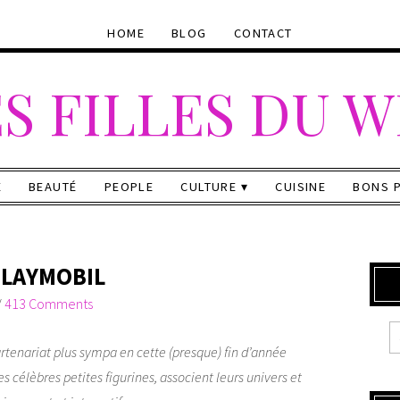
HOME
BLOG
CONTACT
S FILLES DU 
E
BEAUTÉ
PEOPLE
CULTURE
CUISINE
BONS 
PLAYMOBIL
/
413 Comments
rtenariat plus sympa en cette (presque) fin d’année
les célèbres petites figurines, associent leurs univers et