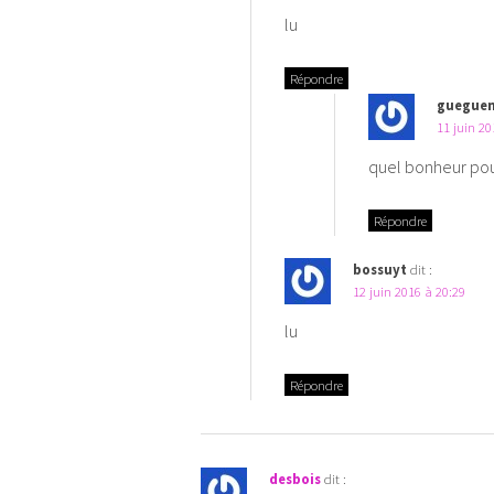
lu
Répondre
guegue
11 juin 20
quel bonheur pour
Répondre
bossuyt
dit :
12 juin 2016 à 20:29
lu
Répondre
desbois
dit :