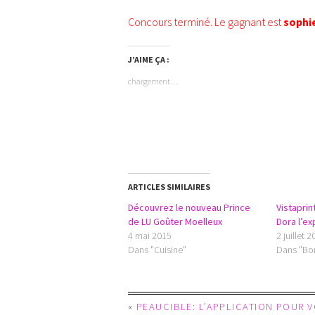
Concours terminé. Le gagnant est
sophi
J’AIME ÇA :
chargement…
ARTICLES SIMILAIRES
Découvrez le nouveau Prince
Vistapri
de LU Goûter Moelleux
Dora l’ex
4 mai 2015
2 juillet 
Dans "Cuisine"
Dans "Bo
«
PEAUCIBLE: L’APPLICATION POUR 