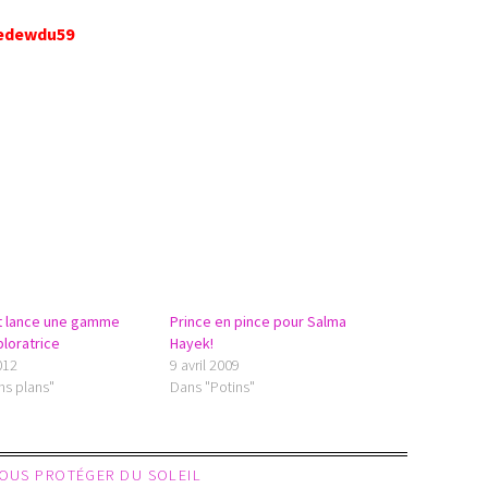
edewdu59
nt lance une gamme
Prince en pince pour Salma
ploratrice
Hayek!
2012
9 avril 2009
ns plans"
Dans "Potins"
VOUS PROTÉGER DU SOLEIL