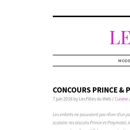
LE
MOD
CONCOURS PRINCE & 
7 juin 2016
by
Les Filles du Web
/
Cuisine
Les enfants ne pouvaient pas rêver d’un pa
scolaire: les biscuits Prince et Playmobil, 