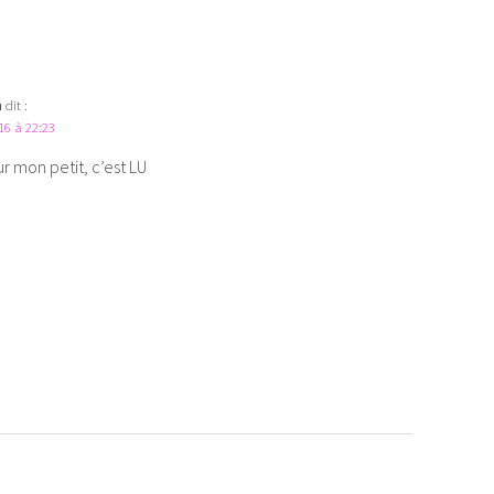
n
dit :
16 à 22:23
 mon petit, c’est LU