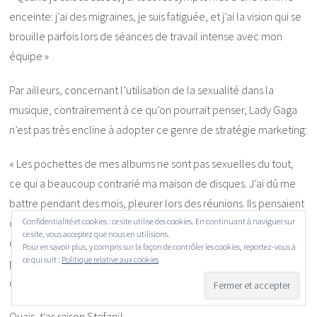
enceinte: j’ai des migraines, je suis fatiguée, et j’ai la vision qui se
brouille parfois lors de séances de travail intense avec mon
équipe »
Par ailleurs, concernant l’utilisation de la sexualité dans la
musique, contrairement à ce qu’on pourrait penser, Lady Gaga
n’est pas très encline à adopter ce genre de stratégie marketing:
« Les pochettes de mes albums ne sont pas sexuelles du tout,
ce qui a beaucoup contrarié ma maison de disques. J’ai dû me
battre pendant des mois, pleurer lors des réunions. Ils pensaient
que les photos n’étaient pas assez commerciales… Mais la
Confidentialité et cookies : ce site utilise des cookies. En continuant à naviguer sur
ce site, vous acceptez que nous en utilisions.
dernière chose dont ait besoin une jeune femme, c’est d’une
Pour en savoir plus, y compris sur la façon de contrôler les cookies, reportez-vous à
ce qui suit :
Politique relative aux cookies
photo sexy d’une popstar en train de se tordre dans le sable,
couverte de graisse et en train de se tripoter »
Ouais, t’as raison Stefani!