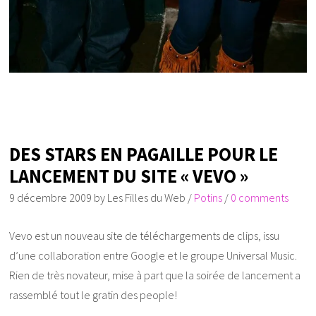
DES STARS EN PAGAILLE POUR LE
LANCEMENT DU SITE « VEVO »
9 décembre 2009
by
Les Filles du Web
/
Potins
/
0 comments
Vevo est un nouveau site de téléchargements de clips, issu
d’une collaboration entre Google et le groupe Universal Music.
Rien de très novateur, mise à part que la soirée de lancement a
rassemblé tout le gratin des people!