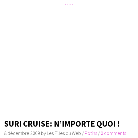
source
SURI CRUISE: N’IMPORTE QUOI !
8 décembre 2009
by
Les Filles du Web
/
Potins
/
0 comments