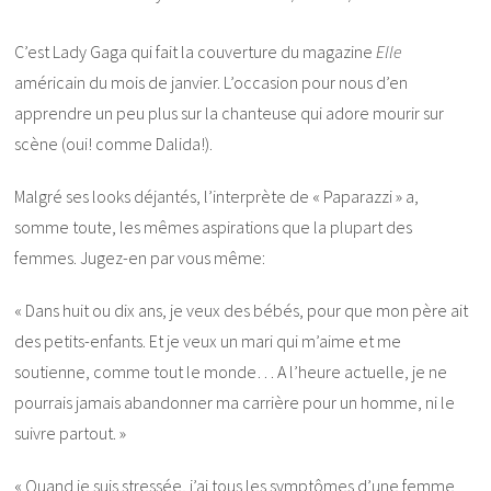
C’est Lady Gaga qui fait la couverture du magazine
Elle
américain du mois de janvier. L’occasion pour nous d’en
apprendre un peu plus sur la chanteuse qui adore mourir sur
scène (oui! comme Dalida!).
Malgré ses looks déjantés, l’interprète de « Paparazzi » a,
somme toute, les mêmes aspirations que la plupart des
femmes. Jugez-en par vous même:
« Dans huit ou dix ans, je veux des bébés, pour que mon père ait
des petits-enfants. Et je veux un mari qui m’aime et me
soutienne, comme tout le monde… A l’heure actuelle, je ne
pourrais jamais abandonner ma carrière pour un homme, ni le
suivre partout. »
« Quand je suis stressée, j’ai tous les symptômes d’une femme