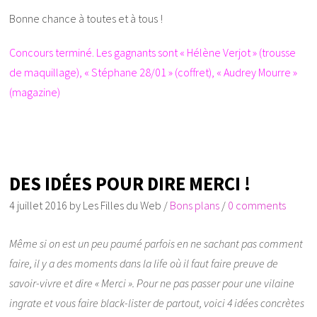
Bonne chance à toutes et à tous !
Concours terminé. Les gagnants sont « Hélène Verjot » (trousse
de maquillage), « Stéphane 28/01 » (coffret), « Audrey Mourre »
(magazine)
DES IDÉES POUR DIRE MERCI !
4 juillet 2016
by
Les Filles du Web
/
Bons plans
/
0 comments
Même si on est un peu paumé parfois en ne sachant pas comment
faire, il y a des moments dans la life où il faut faire preuve de
savoir-vivre et dire « Merci ». Pour ne pas passer pour une vilaine
ingrate et vous faire black-lister de partout, voici 4 idées concrètes