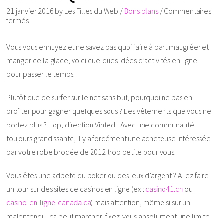
21 janvier 2016
by
Les Filles du Web
/
Bons plans
/
Commentaires
fermés
Vous vous ennuyez et ne savez pas quoi faire à part maugréer et
manger de la glace, voici quelques idées d’activités en ligne
pour passer le temps.
Plutôt que de surfer sur le net sans but, pourquoi ne pas en
profiter pour gagner quelques sous ? Des vêtements que vous ne
portez plus ? Hop, direction Vinted ! Avec une communauté
toujours grandissante, il y a forcément une acheteuse intéressée
par votre robe brodée de 2012 trop petite pour vous.
Vous êtes une adpete du poker ou des jeux d’argent ? Allez faire
un tour sur des sites de casinos en ligne (ex :
casino41.ch
ou
casino-en-ligne-canada.ca
) mais attention, même si sur un
malentendu, ça peut marcher, fixez-vous absolument une limite