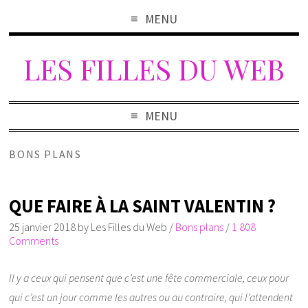
MENU
LES FILLES DU WEB
MENU
BONS PLANS
QUE FAIRE À LA SAINT VALENTIN ?
25 janvier 2018
by
Les Filles du Web
/
Bons plans
/
1 808
Comments
Il y a ceux qui pensent que c’est une fête commerciale, ceux pour
qui c’est un jour comme les autres ou au contraire, qui l’attendent