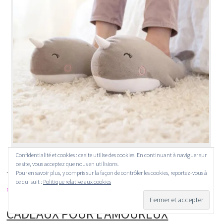
Pantoufles chauffantes Narval; 39,95 €
Confidentialité et cookies : ce site utilise des cookies. En continuant à naviguer sur
ce site, vous acceptez que nous en utilisions.
Pour en savoir plus, y compris sur la façon de contrôler les cookies, reportez-vous à
Terminés les pieds froids en hiver grâce à ces
pantoufles
ce qui suit :
Politique relative aux cookies
chauffantes
au port USB intégré !
CADEAUX POUR L’AMOUREUX